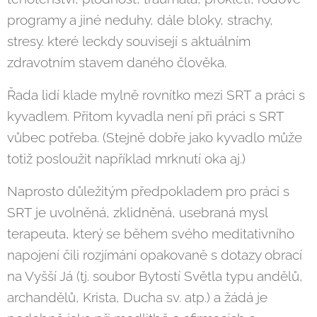
programy a jiné neduhy, dále bloky, strachy,
stresy. které leckdy souvisejí s aktuálním
zdravotním stavem daného člověka.
Řada lidí klade mylně rovnítko mezi SRT a práci s
kyvadlem. Přitom kyvadla není při práci s SRT
vůbec potřeba. (Stejně dobře jako kyvadlo může
totiž posloužit například mrknutí oka aj.)
Naprosto důležitým předpokladem pro práci s
SRT je uvolněná, zklidněná, usebraná mysl
terapeuta, který se během svého meditativního
napojení čili rozjímání opakovaně s dotazy obrací
na Vyšší Já (tj. soubor Bytostí Světla typu andělů,
archandělů, Krista, Ducha sv. atp.) a žádá je