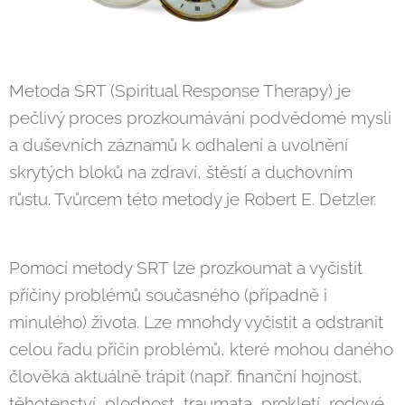
Metoda SRT (Spiritual Response Therapy) je
pečlivý proces prozkoumávání podvědomé mysli
a duševních záznamů k odhalení a uvolnění
skrytých bloků na zdraví, štěstí a duchovním
růstu. Tvůrcem této metody je Robert E. Detzler.
Pomocí metody SRT lze prozkoumat a vyčistit
příčiny problémů současného (případně i
minulého) života. Lze mnohdy vyčistit a odstranit
celou řadu příčin problémů, které mohou daného
člověka aktuálně trápit (např. finanční hojnost,
těhotenství, plodnost, traumata, prokletí, rodové