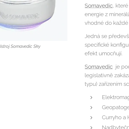
Somavedic
, kter
energie z minerál
vhodné do každé 
Jedná se předev
specifické konfig
řístroj Somavedic Sky
efekt umocňují.
Somavedic
je pod
legislativně zaká
typu) zařízením s
Elektromag
Geopatogen
Curryho a
Nadbytečný