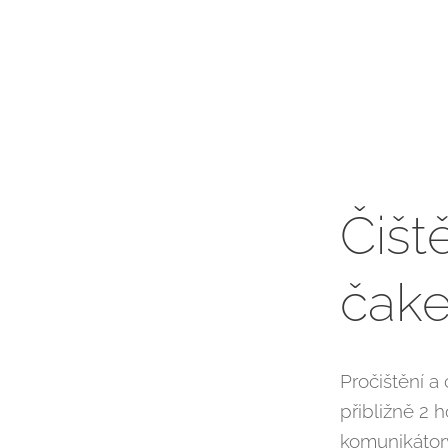
Čišt
čake
Pročištění a
přibližně 2 
komunikátory