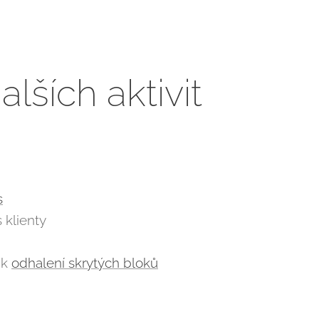
lších aktivit
s
 klienty
 k
odhalení skrytých bloků