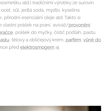
kosmetiku atd.) tradičními výrobky ze surovin
, ocet, sůl, jedlá soda, mýdlo, kyselina
e, přírodní esenciální oleje atd. Takto si
 vlastní prášek na praní, aviváž/
provonění
pračce
, prášek do myčky, čistič podlah, pastu
pastu
, tělový a obličejový krém,
parfém
,
vůně do
ence před
elektrosmogem
aj.