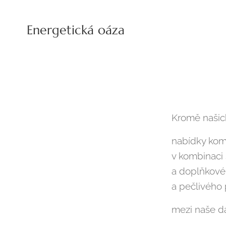
Energetická oáza
Kromě našich 
nabídky kom
v kombinaci 
a doplňkové
a pečlivého
mezi naše dal