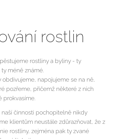
ování rostlin
ěstujeme rostliny a byliny - ty
i ty méně známé.
y obdivujeme, napojujeme se na ně,
ré pozřeme, přičemž některé z nich
ě prokvasíme.
o naší činnosti pochopitelně nikdy
e klientům neustále zdůrazňovat, že z
nie rostliny, zejména pak ty zvané