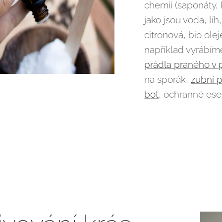
chemii (saponáty, 
jako jsou voda, líh
citronová, bio olej
například vyrábíme
prádla praného v 
na sporák,
zubní 
bot
, ochranné es