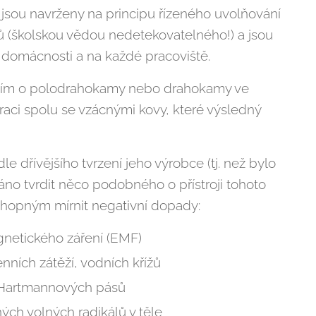
é jsou navrženy na principu řízeného uvolňování
ů (školskou vědou nedetekovatelného!) a jsou
domácnosti a na každé pracoviště.
ším o polodrahokamy nebo drahokamy ve
uraci spolu se vzácnými kovy, které výsledný
le dřívějšího tvrzení jeho výrobce (tj. než bylo
záno tvrdit něco podobného o přístroji tohoto
chopným mírnit negativní dopady:
netického záření (EMF)
ních zátěží, vodních křížů
 Hartmannových pásů
ch volných radikálů v těle