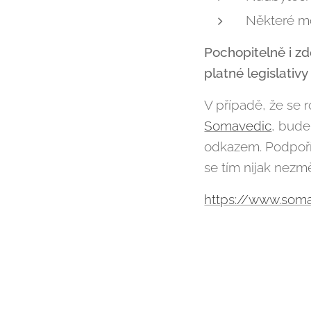
Některé m
Pochopitelně i zd
platné legislativy
V případě, že se r
Somavedic
, bude
odkazem. Podpořít
se tím nijak nezm
https://www.som