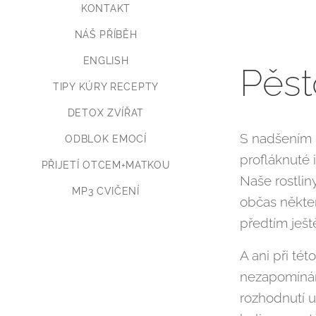
KONTAKT
NÁŠ PŘÍBĚH
ENGLISH
Pěst
TIPY KÚRY RECEPTY
DETOX ZVÍŘAT
S nadšením p
ODBLOK EMOCÍ
profláknuté 
PŘIJETÍ OTCEM+MATKOU
Naše rostlin
MP3 CVIČENÍ
občas někte
předtím ješt
A ani při tét
nezapomínám
rozhodnutí u