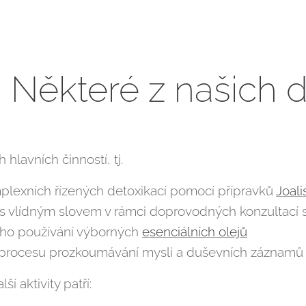
Některé z našich da
hlavních činností, tj.
plexních řízených detoxikací pomocí přípravků
Joali
s vlídným slovem v rámci doprovodných konzultací s
ho používání výborných
esenciálních olejů
 procesu prozkoumávání mysli a duševních záznamů
ší aktivity patří: