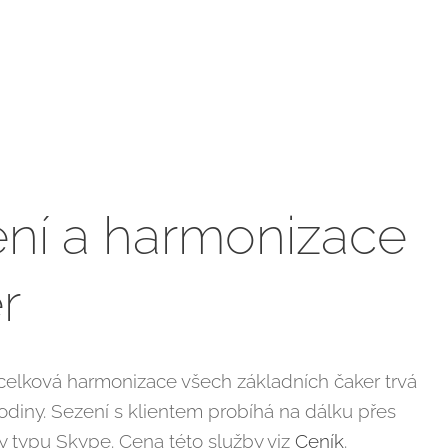
ění a harmonizace
r
 celková harmonizace všech základních čaker trvá
hodiny. Sezení s klientem probíhá na dálku přes
 typu Skype. Cena této služby viz
Ceník
.