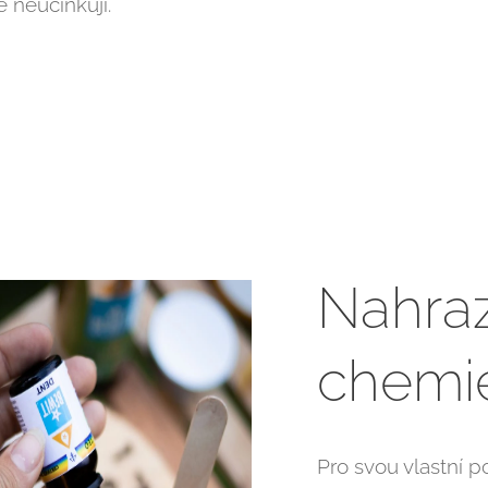
ě neúčinkují.
Nahra
chemie
Pro svou vlastní 