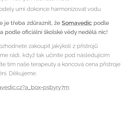
odely umí dokonce harmonizovat vodu
e je třeba zdůraznit, že
Somavedic
podle
 a podle oficiální školské vědy nedělá nic!
ozhodnete zakoupit jakýkoli z přístrojů
me rádi, když tak učiníte pod následujícím
e tím naše terapeuty a koncová cena přístroje
ění. Děkujeme.
avedic.cz?a_box=psbyry7m