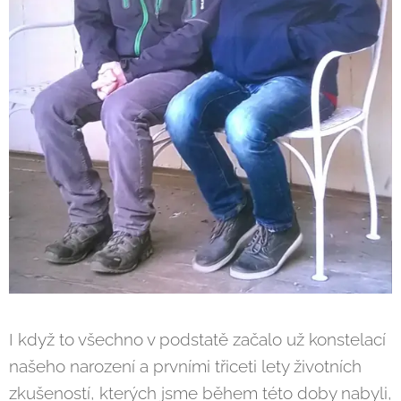
I když to všechno v podstatě začalo už konstelací
našeho narození a prvními třiceti lety životních
zkušeností, kterých jsme během této doby nabyli,