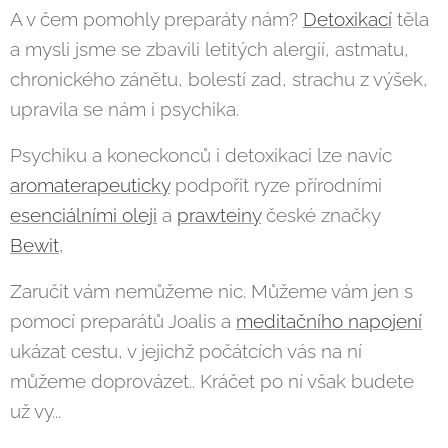
A v čem pomohly preparáty nám?
Detoxikací
těla
a mysli jsme se zbavili letitých alergií, astmatu,
chronického zánětu, bolestí zad, strachu z výšek,
upravila se nám i psychika.
Psychiku a koneckonců i detoxikaci lze navíc
aromaterapeuticky
podpořit ryze přírodními
esenciálními oleji
a
prawteiny
české značky
Bewit
,
Zaručit vám nemůžeme nic. Můžeme vám jen s
pomocí preparátů Joalis a
meditačního napojení
ukázat cestu, v jejichž počátcích vás na ní
můžeme doprovázet.. Kráčet po ní však budete
už vy...