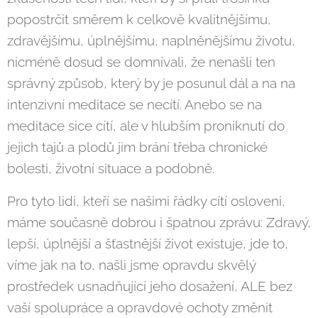
popostrčit směrem k celkově kvalitnějšímu,
zdravějšímu, úplnějšímu, naplněnějšímu životu,
nicméně dosud se domnívali, že nenašli ten
správný způsob, který by je posunul dál a na na
intenzivní meditace se necítí. Anebo se na
meditace sice cítí, ale v hlubším proniknutí do
jejich tajů a plodů jim brání třeba chronické
bolesti, životní situace a podobně.
Pro tyto lidi, kteří se našimi řádky cítí osloveni,
máme současně dobrou i špatnou zprávu: Zdravý,
lepší, úplnější a šťastnější život existuje, jde to,
víme jak na to, našli jsme opravdu skvělý
prostředek usnadňující jeho dosažení, ALE bez
vaší spolupráce a opravdové ochoty změnit