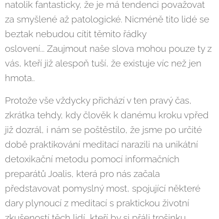
natolik fantasticky, že je má tendenci považovat
za smyšlené až patologické. Nicméně tito lidé se
beztak nebudou cítit těmito řádky
oslovení... Zaujmout naše slova mohou pouze ty z
vás, kteří již alespoň tuší, že existuje víc než jen
hmota..
Protože vše vždycky přichází v ten pravý čas,
zkrátka tehdy, kdy člověk k danému kroku vpřed
již dozrál, i nám se poštěstilo, že jsme po určité
době praktikování meditací narazili na unikátní
detoxikační metodu pomocí informačních
preparátů Joalis, která pro nás začala
představovat pomyslný most, spojující některé
dary plynoucí z meditací s praktickou životní
zkušeností těch lidí, kteří by si přáli trošinku